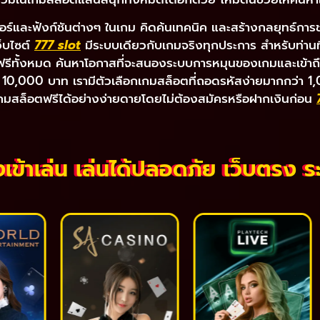
และฟังก์ชันต่างๆ ในเกม คิดค้นเทคนิค และสร้างกลยุทธ์การชน
ว็บไซต์
777 slot
มีระบบเดียวกับเกมจริงทุกประการ สำหรับท่านท
รีทั้งหมด ค้นหาโอกาสที่จะสนองระบบการหมุนของเกมและเข้าถึง
 10,000 บาท เรามีตัวเลือกเกมสล็อตที่ถอดรหัสง่ายมากกว่า 1,
เกมสล็อตฟรีได้อย่างง่ายดายโดยไม่ต้องสมัครหรือฝากเงินก่อน
เข้าเล่น เล่นได้ปลอดภัย เว็บตรง ร