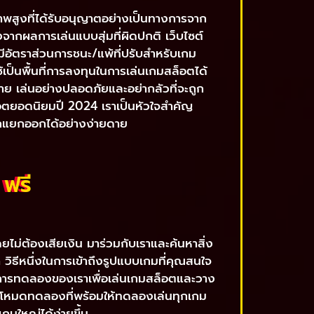
พสูงที่ได้รับอนุญาตอย่างเป็นทางการจาก
จากผลการเล่นแบบสุ่มที่ผิดปกติ เว็บไซต์
ีอัตราส่วนการชนะ/แพ้ที่ปรับสำหรับเกม
้เป็นพื้นที่การลงทุนในการเล่นเกมสล็อตได้
่าย เล่นอย่างปลอดภัยและอย่ากลัวที่จะถูก
อตยอดนิยมปี 2024 เราเป็นหัวใจสำคัญ
ถแยกออกได้อย่างง่ายดาย
 ฟรี
ดยไม่ต้องเสียเงิน มาร่วมกับเราและค้นหาสิ่ง
วิธีหนึ่งในการเข้าถึงรูปแบบเกมที่คุณสนใจ
ิการทดลองของเราเพื่อเล่นเกมสล็อตและวาง
่านโหมดทดลองที่พร้อมให้ทดลองเล่นทุกเกม
กมใหญ่ได้ง่ายขึ้น