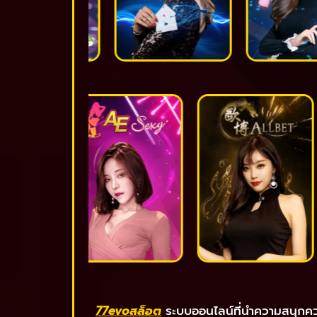
77evoสล็อต
ระบบออนไลน์ที่นำความสนุกคว