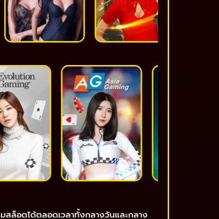
งเกมสล็อตได้ตลอดเวลาทั้งกลางวันและกลาง