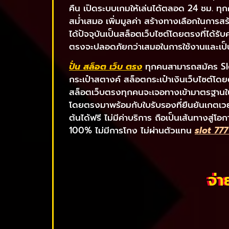
คืน เปิดระบบเกมให้เล่นได้ตลอด 24 ชม. ทุกค
สม่ำเสมอ เพิ่มมูลค่า สร้างทางเลือกในการส
ได้ปัจจุบันเป็นสล็อตเว็บไซต์โดยตรงที่ได้ร
ตรงจะปลอดภัยกว่าเสมอในการใช้งานและเป็น
ปั่น สล็อต เว็บ ตรง
ทุกคนสามารถสมัคร Slot
กระเป๋าสตางค์ สล็อตกระเป๋าเงินเว็บไซต์โดย
สล็อตเว็บตรงทุกคนจะเจอทางเข้ามาตรฐานใน
โดยตรงมาพร้อมกับใบรับรองที่ยืนยันเกตเว
ต้นได้ฟรี ไม่มีค่าบริการ ถือเป็นเส้นทางสู่โ
100% ไม่มีการโกง ไม่ผ่านตัวแทน
slot 777
จ่