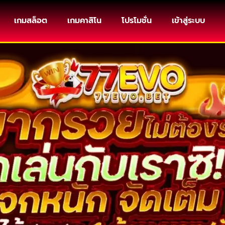
เกมสล็อต
เกมคาสิโน
โปรโมชั่น
เข้าสู่ระบบ