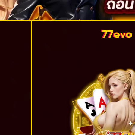
77evo ท