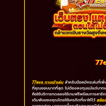
77e
77evo ทางเข้าเล่น
สำหรับมือสมัครเล่นที่เพิ
ที่คุณชอบมากที่สุด ไม่ต้องลงทุนแม้แต่บาทเด
คือใช้บริการทดลองใช้เกมฟรีพร้อมการสาธิ
เดิมพันของคุณโดยใช้เครดิตที่เราให้ไว้
สล็อ
จากทุกค่าย นอกจากนี้คุณยังสามารถมีส่วนร