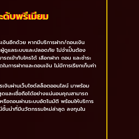
ะดับพรีเมียม
ารเงินอีกด้วย หากมีบริการฝาก/ถอนเงิน
นผู้ดูแลระบบและปลอดภัย ไม่จำเป็นต้อง
มารถเข้ากับใครได้ เลือกฝาก ถอน และชำระ
ใดในการฝากและถอนเงิน ไม่มีการเรียกเก็บค่า
งินผ่านเว็บไซต์สล็อตออนไลน์ มาพร้อม
สุดและเชื่อถือได้อย่างแน่นอนคุณสามารถ
รือถอนผ่านระบบอัตโนมัติ พร้อมให้บริการ
ชั้นนำที่มีนวัตกรรมใหม่ล่าสุด ลงทุนใน