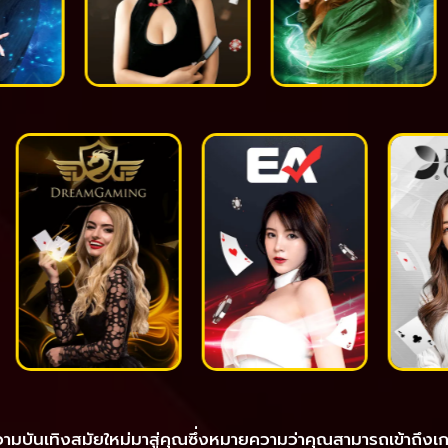
ามบันเทิงสมัยใหม่มาสู่คุณซึ่งหมายความว่าคุณสามารถเข้าถึ