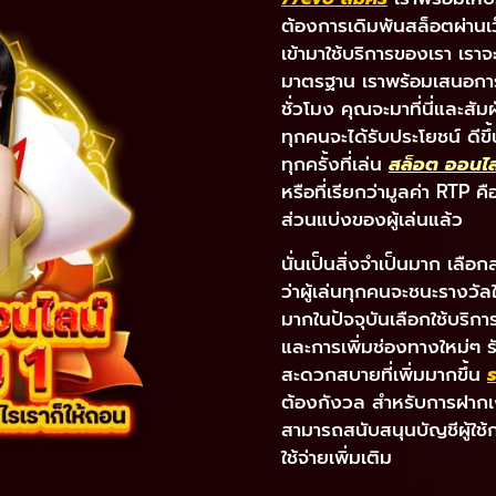
ต้องการเดิมพันสล็อตผ่านเว
เข้ามาใช้บริการของเรา เราจะ
มาตรฐาน เราพร้อมเสนอการ
ชั่วโมง คุณจะมาที่นี่และสั
ทุกคนจะได้รับประโยชน์ ดีข
ทุกครั้งที่เล่น
สล็อต ออนไล
หรือที่เรียกว่ามูลค่า RTP ค
ส่วนแบ่งของผู้เล่นแล้ว
นั่นเป็นสิ่งจำเป็นมาก เลื
ว่าผู้เล่นทุกคนจะชนะรางวั
มากในปัจจุบันเลือกใช้บริก
และการเพิ่มช่องทางใหม่ๆ 
สะดวกสบายที่เพิ่มมากขึ้น
ต้องกังวล สำหรับการฝากเง
สามารถสนับสนุนบัญชีผู้ใช้
ใช้จ่ายเพิ่มเติม