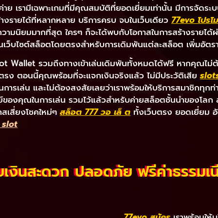
่าย เรามีเฉพาะเกมที่มีคุณสมบัติที่ยอดเยี่ยมเท่านั้น มีการจั
ร้างรายได้ที่หลากหลาย บริการครบ จบในเว็บเดียว
77evo โปรโมช
ับความนิยมมากที่สุด ใครๆ ก็จะได้พบกับโอกาสในการสร้างรายได้ผ
เว็บไซต์สล็อตโดยตรงสำหรับการเดิมพันแต่ละสล็อต เพิ่มอัต
 Wallet รวมถึงทางเข้าเล่นเดิมพันทั้งหมดได้ฟรี หากคุณไม่ต้อ
ตรง ตอนนี้คุณพร้อมที่จะแจกเงินจริงแล้ว ไม่มีประวัติเสีย
slot
การเล่น และไม่ต้องสงสัยเลยว่าเราพร้อมให้บริการสมาชิกทุก
ย์ของคุณในการเล่น รวมไว้แล้วสำหรับค่ายสล็อตชั้นนำของโลก 
อกาสเสี่ยงโชคใหม่ๆ
สล็อต 777 วอ เล็ ต
ทั้งเว็บตรง ยอดเยี่ยม 
 slot
ายเงินสะดวก ปลอดภัย ฟรีค่าธรรมเน
77evo สมัคร
เราพร้อมให้บ